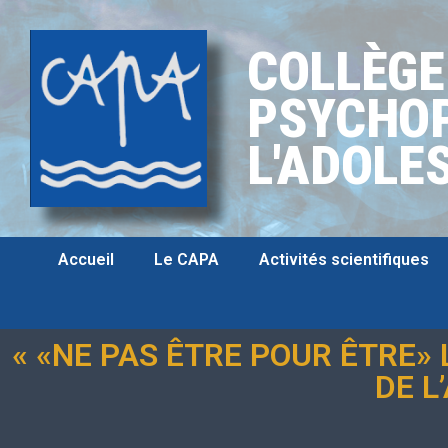
COLLÈGE
PSYCHOP
L'ADOLE
Accueil
Le CAPA
Activités scientifiques
« «NE PAS ÊTRE POUR ÊTRE»
DE L