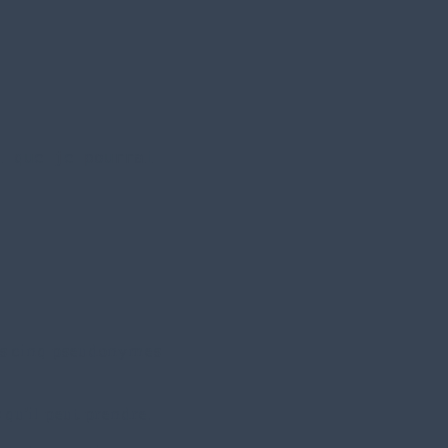
i que je 
pourrai 
 ses cinq pseudonymes
qu’il peut prendre.