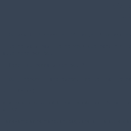
Ils déc
Chois
– Où vas-tu ? demande l’étranger à un adole
– Je ne sais pas. Je ne veux que partir d’i
atteindre mon but.
- Donc, tu connais ton but ?
- Oui, répond l’adolescent, ne te l’ai-je p
(Fr. Kafka)
« Je me suis toujours été un autre », écrivait Romain G
en 1981.
Les exemples ne manquent pas, dans la littérature, d’é