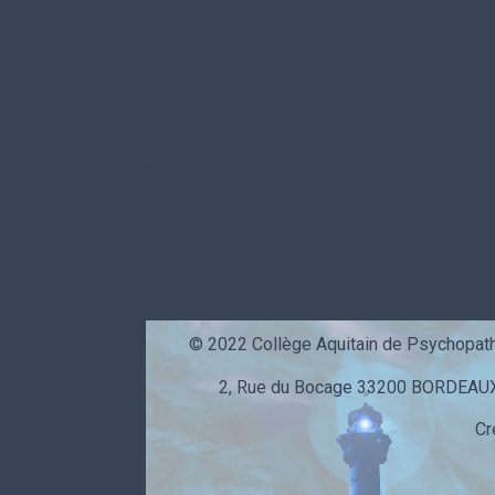
« On peut postuler que les adolescents se considèrent du
un seul et même mouvement. On retrouve à l’ado
lesce
entre
l’autre et soi-même, entre identité et identifica
« Ne pas être pour être. »
Cette « question », que nous posent les adolescents, ne
d’accompagnement pour qu’ils re
trouvent leur capaci
La recherche des réponses, le « langage » à tenir à l’ado
de ce colloque.
En 1921, déjà… Franz Kafka écrivait à son ami Max Brod :
© 2022 Collège Aquitain de Psychopath
2, Rue du Bocage 33200 BORDEAUX |
Cr