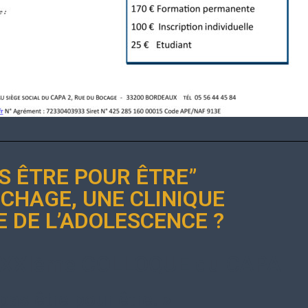
S ÊTRE POUR ÊTRE”
CHAGE, UNE CLINIQUE
 DE L’ADOLESCENCE ?
XXIème COLLOQUE du CAPA
pas être pour être. »