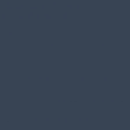
rochent… mais de quoi ?
issent-ils leur exil ?
scent.
ci, sans cesse partir d’ici, ce n’est qu’ains
as déjà dit ? Partir d’ici est mon but.
ary dans « Vie et mort », sous le nom d’Emile Ajar, un de
vocation de ce questionnement identitaire et des formes 