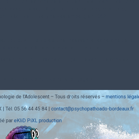
 fait qu’on les considère… » i
dentité et identification s
nce, avec une acuité particulière, cette constante comm
tion… » écrivait Evelyne Kestemberg en 1962.
 peut qu’ouvrir la voie à une incessante recherche de leu
té à
accepter d’être sujets de leur histoire.
lescent pour qu’il sache qu’il peut revenir de son « exil »,
 « L’exil est d’abord dans le langage ».
ologie de l’Adolescent – Tous droits réservés –
mentions légal
 Tél. 05 56 44 45 84 |
contact@psychopathoado-bordeaux.fr
éé par
eKliD PiXL production