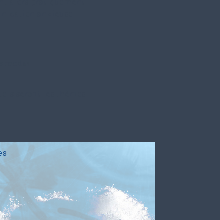
ont alors pratiquement
unication anxieuse
rs modes
 tels seront les thèmes
es