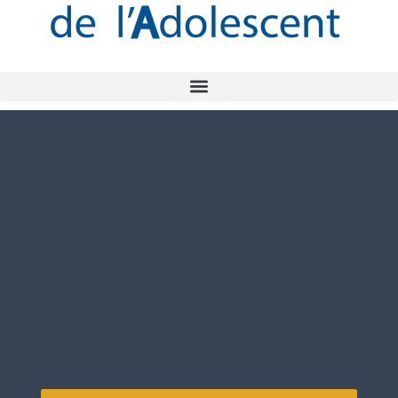
Inscriptions
Individuelles
(présentielles et
distancielles)
veuillez cliquer sur le lien ci-dessous pour
accéder à la plateforme HelloAsso