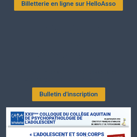
Billetterie en ligne sur HelloAsso
Inscriptions
Formation
Permanante
veuillez cliquer sur le lien ci-dessous pour
télécharger le bulletin d’inscription
Bulletin d'inscription